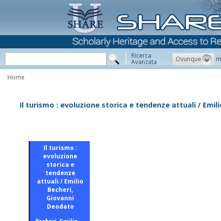
Ricerca
Ovunque
m
Avanzata
Home
Il turismo : evoluzione storica e tendenze attuali / Emi
Il turismo :
evoluzione
storica e
tendenze
attuali / Emilio
Becheri,
Giovanni
Deodato