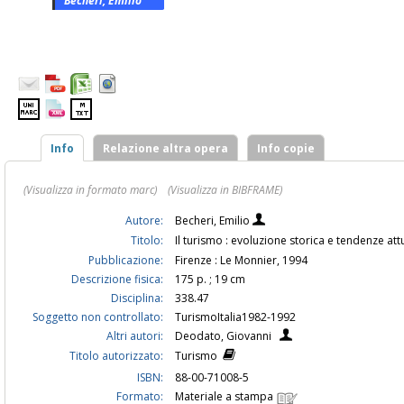
Becheri, Emilio
Info
Relazione altra opera
Info copie
(Visualizza in formato marc)
(Visualizza in BIBFRAME)
Autore:
Becheri, Emilio
Titolo:
Il turismo : evoluzione storica e tendenze at
Pubblicazione:
Firenze : Le Monnier, 1994
Descrizione fisica:
175 p. ; 19 cm
Disciplina:
338.47
Soggetto non controllato:
TurismoItalia1982-1992
Altri autori:
Deodato, Giovanni
Titolo autorizzato:
Turismo
ISBN:
88-00-71008-5
Formato:
Materiale a stampa