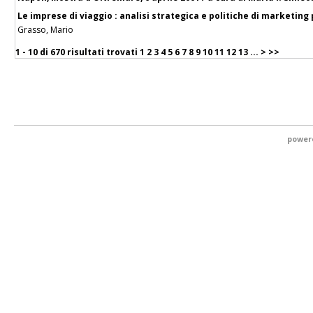
Le imprese di viaggio : analisi strategica e politiche di marketing
Grasso, Mario
1 - 10 di
670 risultati trovati
1
2
3
4
5
6
7
8
9
10
11
12
13
...
>
>>
power