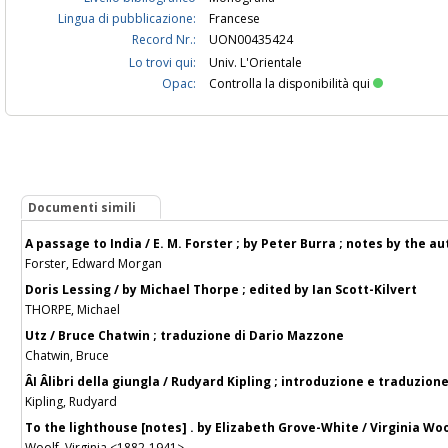
Lingua di pubblicazione:
Francese
Record Nr.:
UON00435424
Lo trovi qui:
Univ. L'Orientale
Opac:
Controlla la disponibilità qui
Documenti simili
A passage to India / E. M. Forster ; by Peter Burra ; notes by the a
Forster, Edward Morgan
Doris Lessing / by Michael Thorpe ; edited by Ian Scott-Kilvert
THORPE, Michael
Utz / Bruce Chatwin ; traduzione di Dario Mazzone
Chatwin, Bruce
ÂI Âlibri della giungla / Rudyard Kipling ; introduzione e traduzione
Kipling, Rudyard
To the lighthouse [notes] . by Elizabeth Grove-White / Virginia Wo
Woolf, Virginia <1882-1941>