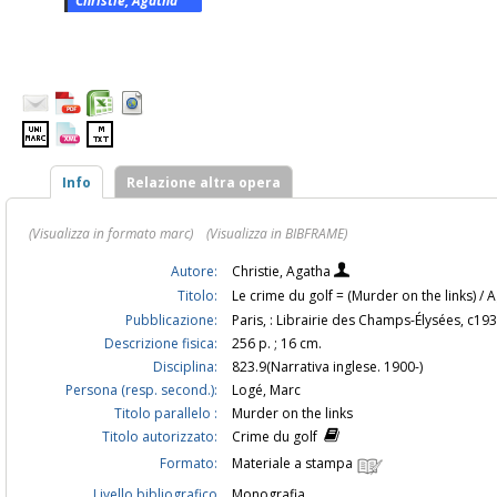
Christie, Agatha
Info
Relazione altra opera
(Visualizza in formato marc)
(Visualizza in BIBFRAME)
Autore:
Christie, Agatha
Titolo:
Le crime du golf = (Murder on the links) / 
Pubblicazione:
Paris, : Librairie des Champs-Élysées, c19
Descrizione fisica:
256 p. ; 16 cm.
Disciplina:
823.9(Narrativa inglese. 1900-)
Persona (resp. second.):
Logé, Marc
Titolo parallelo :
Murder on the links
Titolo autorizzato:
Crime du golf
Formato:
Materiale a stampa
Livello bibliografico
Monografia