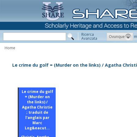
Ricerca
Ovunque
m
Avanzata
Home
Le crime du golf = (Murder on the links) / Agatha Christi
Le crime du golf
= (Murder on
the links) /
Agatha Christie
; traduit de
l'anglais par
Marc
Log&eacut...