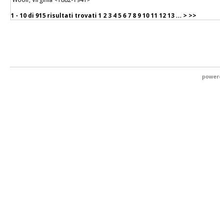
1 - 10 di
915 risultati trovati
1
2
3
4
5
6
7
8
9
10
11
12
13
...
>
>>
power