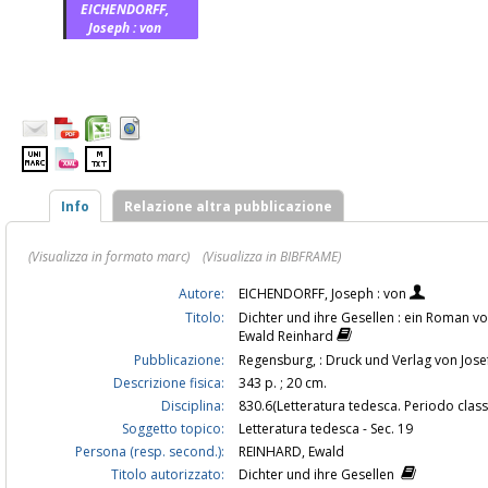
EICHENDORFF,
Joseph : von
Info
Relazione altra pubblicazione
(Visualizza in formato marc)
(Visualizza in BIBFRAME)
Autore:
EICHENDORFF, Joseph : von
Titolo:
Dichter und ihre Gesellen : ein Roman v
Ewald Reinhard
Pubblicazione:
Regensburg, : Druck und Verlag von Josef
Descrizione fisica:
343 p. ; 20 cm.
Disciplina:
830.6(Letteratura tedesca. Periodo clas
Soggetto topico:
Letteratura tedesca - Sec. 19
Persona (resp. second.):
REINHARD, Ewald
Titolo autorizzato:
Dichter und ihre Gesellen