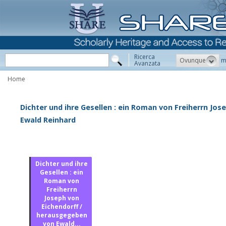
Ricerca
Ovunque
m
Avanzata
Home
Dichter und ihre Gesellen : ein Roman von Freiherrn Jo
Ewald Reinhard
Dichter und ihre
Gesellen : ein
Roman von
Freiherrn
Joseph von
Eichendorff /
herausgegeben
von Ewald...