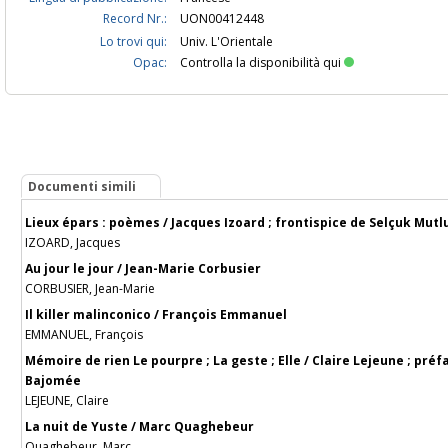
Record Nr.:
UON00412448
Lo trovi qui:
Univ. L'Orientale
Opac:
Controlla la disponibilità qui
Documenti simili
Lieux épars : poèmes / Jacques Izoard ; frontispice de Selçuk Mutl
IZOARD, Jacques
Au jour le jour / Jean-Marie Corbusier
CORBUSIER, Jean-Marie
Il killer malinconico / François Emmanuel
EMMANUEL, François
Mémoire de rien Le pourpre ; La geste ; Elle / Claire Lejeune ; pre
Bajomée
LEJEUNE, Claire
La nuit de Yuste / Marc Quaghebeur
Quaghebeur, Marc