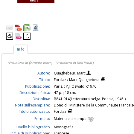
Marc
Info
(Visualizza in formato marc)
(Visualizza in BIBFRAME)
Autore:
Quaghebeur, Marc
Titolo:
Forclaz / Marc Quaghebeur
Pubblicazione:
Paris, : P.J. Oswald, c1976
Descrizione fisica:
47 p. ; 18 cm.
Disciplina:
B841.914(Letteratura belga. Poesia, 1945-)
Nota sull'esemplare:
Dono di: Ministere de la Communaute Francaise
Titolo autorizzato:
Forclaz
Formato:
Materiale a stampa
Livello bibliografico
Monografia
Lingua di pubblicazione:
Francese