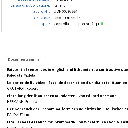
Lingua di pubblicazione:
Italiano
Record Nr.:
UON00397881
Lo trovi qui:
Univ. L'Orientale
Opac:
Controlla la disponibilità qui
Documenti simili
Existential sentences in english and lithuanian : a contrastive stu
Kaledaite, Violeta
Le parler de Buividze : Essai de description d'un dialecte lituanien
GAUTHIOT, Robert
Einteilung der litauischen Mundarten / von Eduard Hermann
HERMANN, Eduard
Der Gebrauch der Pronominalform des Adjektivs im Litauischen / 
BALDAUF, Lucia
Litauisches Lesebuch mit Grammatik und Wörterbuch / von A. Les
LESKIEN, August