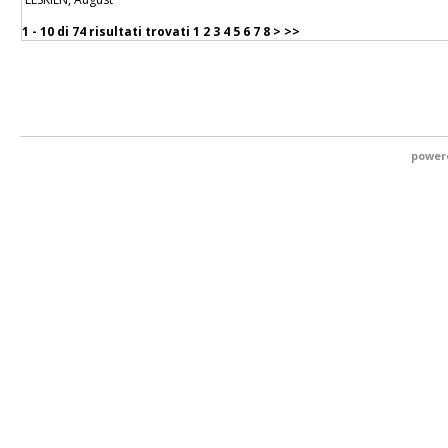
1 - 10 di
74 risultati trovati
1
2
3
4
5
6
7
8
>
>>
power