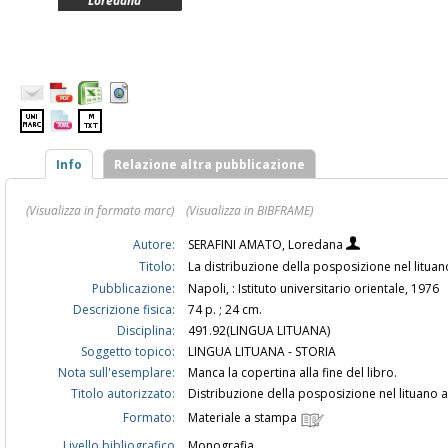
Loredana
Info
Relazione altra pubblicazione
(Visualizza in formato marc)
(Visualizza in BIBFRAME)
Autore:
SERAFINI AMATO, Loredana
Titolo:
La distribuzione della posposizione nel litua
Pubblicazione:
Napoli, : Istituto universitario orientale, 1976
Descrizione fisica:
74 p. ; 24 cm.
Disciplina:
491.92(LINGUA LITUANA)
Soggetto topico:
LINGUA LITUANA - STORIA
Nota sull'esemplare:
Manca la copertina alla fine del libro.
Titolo autorizzato:
Distribuzione della posposizione nel lituano 
Formato:
Materiale a stampa
Livello bibliografico
Monografia