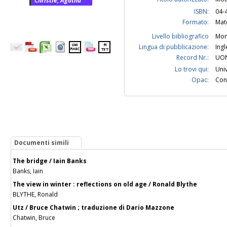
Christie, Agatha
ISBN:
04-
Formato:
Mat
Livello bibliografico
Mon
Lingua di pubblicazione:
Ingl
Record Nr.:
UON
Lo trovi qui:
Univ
Opac:
Cont
Documenti simili
The bridge / Iain Banks
Banks, Iain
The view in winter : reflections on old age / Ronald Blythe
BLYTHE, Ronald
Utz / Bruce Chatwin ; traduzione di Dario Mazzone
Chatwin, Bruce