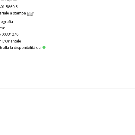
401-5860-5
eriale a stampa
ografia
ese
00331276
. L'Orientale
rolla la disponibilità qui