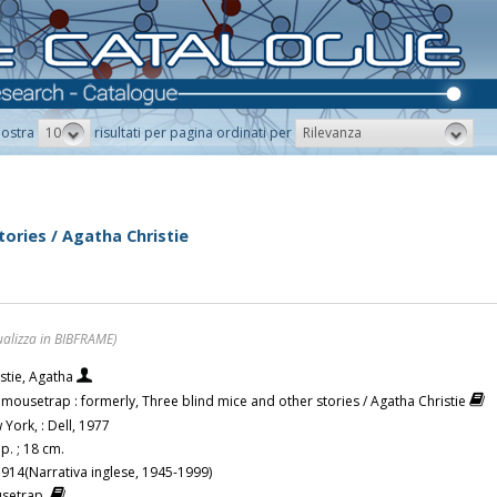
10
Rilevanza
ostra
risultati per pagina ordinati per
ories / Agatha Christie
ualizza in BIBFRAME)
stie, Agatha
mousetrap : formerly, Three blind mice and other stories / Agatha Christie
York, : Dell, 1977
p. ; 18 cm.
.914(Narrativa inglese, 1945-1999)
setrap