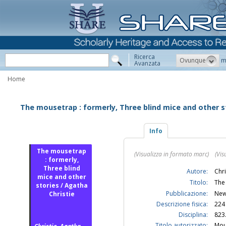
Ricerca
Ovunque
m
Avanzata
Home
The mousetrap : formerly, Three blind mice and other st
Info
The mousetrap
(Visualizza in formato marc)
(Vis
: formerly,
Three blind
Autore:
Chri
mice and other
Titolo:
The 
stories / Agatha
Pubblicazione:
New 
Christie
Descrizione fisica:
224 
Disciplina:
823
Titolo autorizzato:
Mou