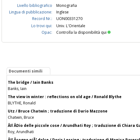
Livello bibliografico
Monografia
Lingua di pubblicazione:
Inglese
Record Nr.:
UON00331270
Lo trovi qui:
Univ. L'Orientale
Opac:
Controlla la disponibilità qui
Documenti simili
The bridge / Iain Banks
Banks, Iain
The view in winter : reflections on old age / Ronald Blythe
BLYTHE, Ronald
Utz / Bruce Chatwin ; traduzione di Dario Mazzone
Chatwin, Bruce
ÂIl ÂDio delle piccole cose / Arundhati Roy ; traduzione di Chiara G
Roy, Arundhati
ÂIl Âsogno piÃ¹ dolce / Doris Lessing ; traduzione di Monica Paresc