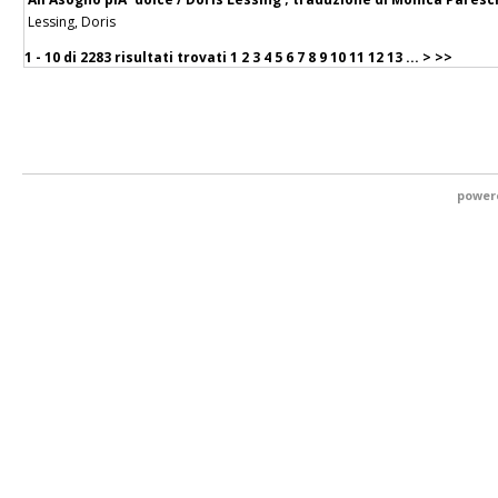
Lessing, Doris
1 - 10 di
2283 risultati trovati
1
2
3
4
5
6
7
8
9
10
11
12
13
...
>
>>
power