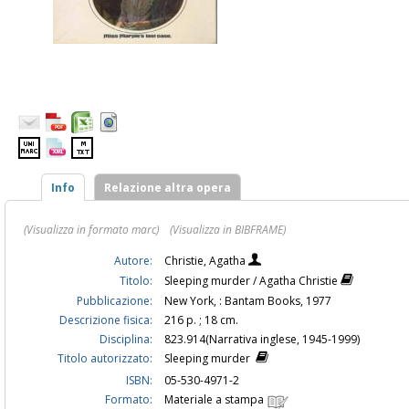
Info
Relazione altra opera
(Visualizza in formato marc)
(Visualizza in BIBFRAME)
Autore:
Christie, Agatha
Titolo:
Sleeping murder / Agatha Christie
Pubblicazione:
New York, : Bantam Books, 1977
Descrizione fisica:
216 p. ; 18 cm.
Disciplina:
823.914(Narrativa inglese, 1945-1999)
Titolo autorizzato:
Sleeping murder
ISBN:
05-530-4971-2
Formato:
Materiale a stampa