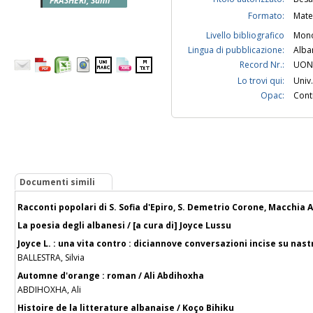
FRASHERI, Sami
Formato:
Mate
Livello bibliografico
Mono
Lingua di pubblicazione:
Alba
Record Nr.:
UON
Lo trovi qui:
Univ.
Opac:
Contr
Documenti simili
Racconti popolari di S. Sofia d'Epiro, S. Demetrio Corone, Macchia A
La poesia degli albanesi / [a cura di] Joyce Lussu
Joyce L. : una vita contro : diciannove conversazioni incise su nastr
BALLESTRA, Silvia
Automne d'orange : roman / Ali Abdihoxha
ABDIHOXHA, Ali
Histoire de la litterature albanaise / Koço Bihiku