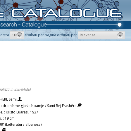
10
Rilevanza
ostra
risultati per pagina ordinati per
ualizza in BIBFRAME)
HERI, Sami
 : dramë me gjashtë pamje / Sami Bej Frashërit
ë, : Kristo Luarasi, 1937
. ; 19 cm.
991(Letteratura albanese)
a