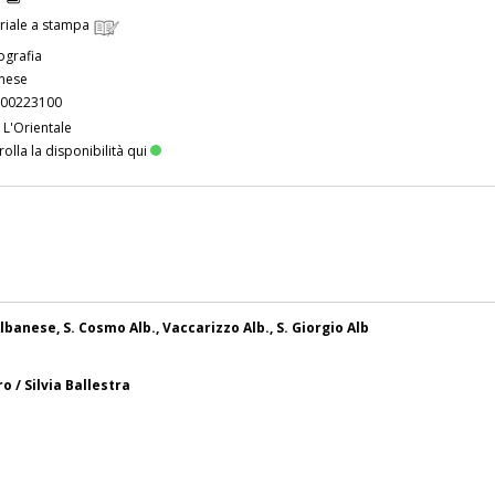
riale a stampa
grafia
nese
00223100
 L'Orientale
olla la disponibilità qui
lbanese, S. Cosmo Alb., Vaccarizzo Alb., S. Giorgio Alb
o / Silvia Ballestra