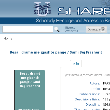
Ricerca
Ovunque
m
Avanzata
Home
Besa : dramë me gjashtë pamje / Sami Bej Frashërit
Info
Besa : dramë
(Visualizza in formato marc)
(Vis
me gjashtë
pamje / Sami
Autore:
FRAS
Bej Frashërit
Titolo:
Besa
Pubblicazione:
Tiran
Descrizione fisica:
138 p
Disciplina:
891.
Titolo autorizzato:
Bes