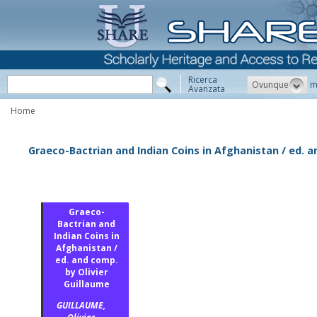
Ricerca
Ovunque
m
Avanzata
Home
Graeco-Bactrian and Indian Coins in Afghanistan / ed. a
Graeco-
Bactrian and
Indian Coins in
Afghanistan /
ed. and comp.
by Olivier
Guillaume
GUILLAUME,