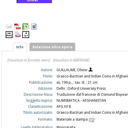
Olivier
Info
Relazione altra opera
(Visualizza in formato marc)
(Visualizza in BIBFRAME)
Autore:
GUILLAUME, Olivier
Titolo:
Graeco-Bactrian and Indian Coins in Afghani
Pubblicazione:
xii, 199 p., : tav. ill. ; 21 cm
Edizione:
Delhi : Oxford University Press
Descrizione fisica:
Traduzione dal francese di Osmund Bopear
Soggetto topico:
NUMISMATICA - AFGHANISTAN
Classificazione:
AFG XX B
Titolo autorizzato:
Graeco-Bactrian and Indian Coins in Afgha
Formato:
Materiale a stampa
Livello bibliografico
Monografia