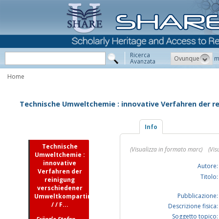
Ricerca
Ovunque
m
Avanzata
Home
Technische Umweltchemie : innovative Verfahren der r
Info
Technische
(Visualizza in formato marc)
(Vis
Umweltchemie :
innovative
Autore:
Verfahren der
Titolo:
reinigung
verschiedener
Pubblicazione:
Umweltkompartimente
/ / F...
Descrizione fisica:
Soggetto topico: