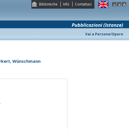
Biblioteche
Info
Contattaci
Pubblicazioni (Istanze)
Vai a Persone/Opere
arkert, Wünschmann
r