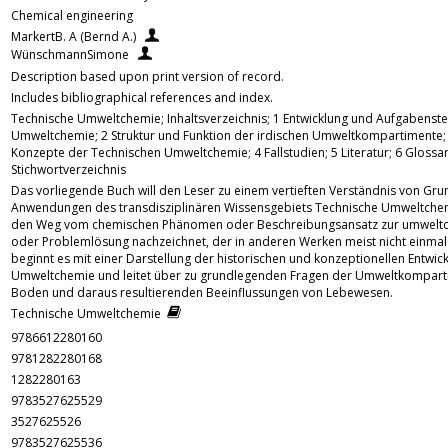
Chemical engineering
MarkertB. A (Bernd A.)
WünschmannSimone
Description based upon print version of record.
Includes bibliographical references and index.
Technische Umweltchemie; Inhaltsverzeichnis; 1 Entwicklung und Aufgabenste
Umweltchemie; 2 Struktur und Funktion der irdischen Umweltkompartimente;
Konzepte der Technischen Umweltchemie; 4 Fallstudien; 5 Literatur; 6 Glossar
Stichwortverzeichnis
Das vorliegende Buch will den Leser zu einem vertieften Verständnis von Gr
Anwendungen des transdisziplinären Wissensgebiets Technische Umweltchem
den Weg vom chemischen Phänomen oder Beschreibungsansatz zur umwelt
oder Problemlösung nachzeichnet, der in anderen Werken meist nicht einmal 
beginnt es mit einer Darstellung der historischen und konzeptionellen Entwic
Umweltchemie und leitet über zu grundlegenden Fragen der Umweltkomparti
Boden und daraus resultierenden Beeinflussungen von Lebewesen.
Technische Umweltchemie
9786612280160
9781282280168
1282280163
9783527625529
3527625526
9783527625536