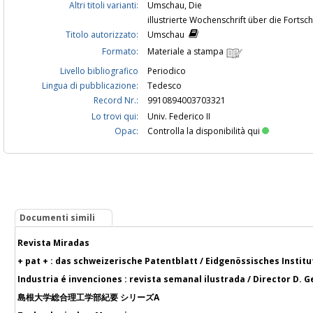
Altri titoli varianti:
Umschau, Die
illustrierte Wochenschrift über die Fortsc
Titolo autorizzato:
Umschau
Formato:
Materiale a stampa
Livello bibliografico
Periodico
Lingua di pubblicazione:
Tedesco
Record Nr.:
9910894003703321
Lo trovi qui:
Univ. Federico II
Opac:
Controlla la disponibilità qui
Documenti simili
Revista Miradas
+ pat + : das schweizerische Patentblatt / Eidgenössisches Institu
Industria é invenciones : revista semanal ilustrada / Director D. G
島根大学総合理工学部紀要 シリーズA