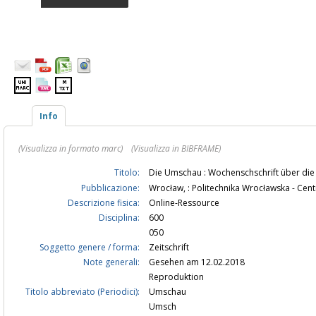
Info
(Visualizza in formato marc)
(Visualizza in BIBFRAME)
Titolo:
Die Umschau : Wochenschschrift über die 
Pubblicazione:
Wrocław, : Politechnika Wrocławska - Cen
Descrizione fisica:
Online-Ressource
Disciplina:
600
050
Soggetto genere / forma:
Zeitschrift
Note generali:
Gesehen am 12.02.2018
Reproduktion
Titolo abbreviato (Periodici):
Umschau
Umsch