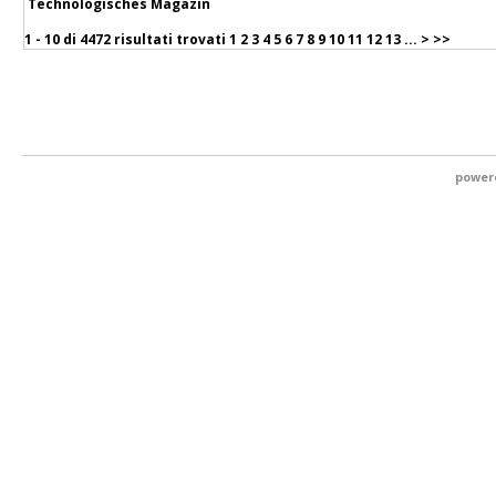
Technologisches Magazin
1 - 10 di
4472 risultati trovati
1
2
3
4
5
6
7
8
9
10
11
12
13
...
>
>>
power