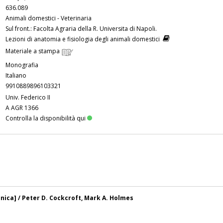
636.089
Animali domestici - Veterinaria
Sul front.: Facolta Agraria della R. Universita di Napoli.
Lezioni di anatomia e fisiologia degli animali domestici
Materiale a stampa
Monografia
Italiano
9910889896103321
Univ. Federico II
A AGR 1366
Controlla la disponibilità qui
ica] / Peter D. Cockcroft, Mark A. Holmes