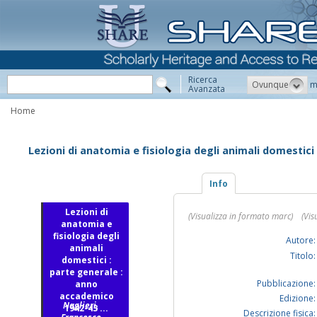
Ricerca
Ovunque
m
Avanzata
Home
Lezioni di anatomia e fisiologia degli animali domestic
Info
Lezioni di
(Visualizza in formato marc)
(Vis
anatomia e
fisiologia degli
Autore:
animali
Titolo:
domestici :
parte generale :
Pubblicazione:
anno
accademico
Edizione:
Naglieri,
1942-43 ...
Descrizione fisica: