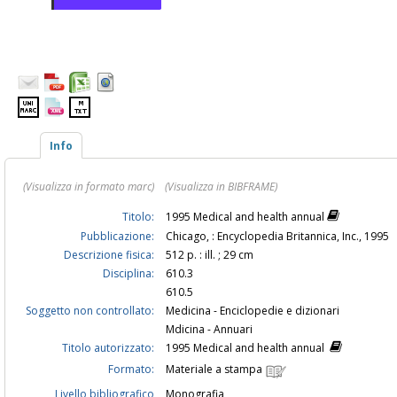
Info
(Visualizza in formato marc)
(Visualizza in BIBFRAME)
Titolo:
1995 Medical and health annual
Pubblicazione:
Chicago, : Encyclopedia Britannica, Inc., 1995
Descrizione fisica:
512 p. : ill. ; 29 cm
Disciplina:
610.3
610.5
Soggetto non controllato:
Medicina - Enciclopedie e dizionari
Mdicina - Annuari
Titolo autorizzato:
1995 Medical and health annual
Formato:
Materiale a stampa
Livello bibliografico
Monografia