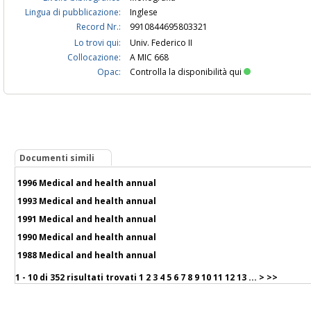
Lingua di pubblicazione:
Inglese
Record Nr.:
9910844695803321
Lo trovi qui:
Univ. Federico II
Collocazione:
A MIC 668
Opac:
Controlla la disponibilità qui
Documenti simili
1996 Medical and health annual
1993 Medical and health annual
1991 Medical and health annual
1990 Medical and health annual
1988 Medical and health annual
1 - 10 di
352 risultati trovati
1
2
3
4
5
6
7
8
9
10
11
12
13
...
>
>>