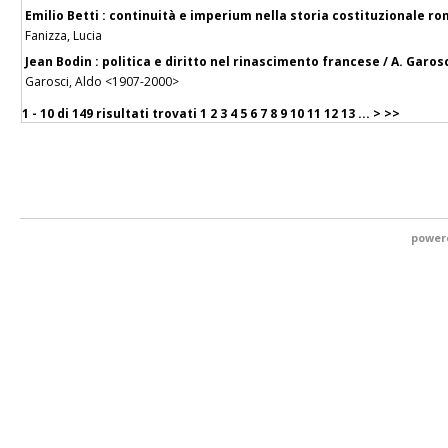
Emilio Betti : continuità e imperium nella storia costituzionale r
Fanizza, Lucia
Jean Bodin : politica e diritto nel rinascimento francese / A. Garos
Garosci, Aldo <1907-2000>
1 - 10 di
149 risultati trovati
1
2
3
4
5
6
7
8
9
10
11
12
13
...
>
>>
power