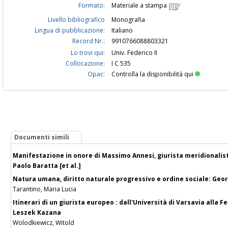
Formato:
Materiale a stampa
Livello bibliografico
Monografia
Lingua di pubblicazione:
Italiano
Record Nr.:
9910766088803321
Lo trovi qui:
Univ. Federico II
Collocazione:
I C 535
Opac:
Controlla la disponibilità qui
Documenti simili
Manifestazione in onore di Massimo Annesi, giurista meridionalist
Paolo Baratta [et al.]
Natura umana, diritto naturale progressivo e ordine sociale: Geo
Tarantino, Maria Lucia
Itinerari di un giurista europeo : dall'Università di Varsavia alla F
Leszek Kazana
Wolodkiewicz, Witold