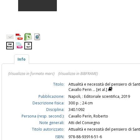
Info
(Visualizza in formato marc)
(Visualizza in BIBFRAME)
Titolo:
Attualità e necessità del pensiero di San
Cavallo Perin ... [et al.]
Pubblicazione:
Napoli, : Editoriale scientifica, 2019
Descrizione fisica:
300 p. ; 24 cm
Disciplina:
340.1092
Persona (resp. second.):
Cavallo Perin, Roberto
Note generali:
Atti del Convegno
Titolo autorizzato:
Attualità e necessità del pensiero di S
ISBN:
978-88-93916-51-6