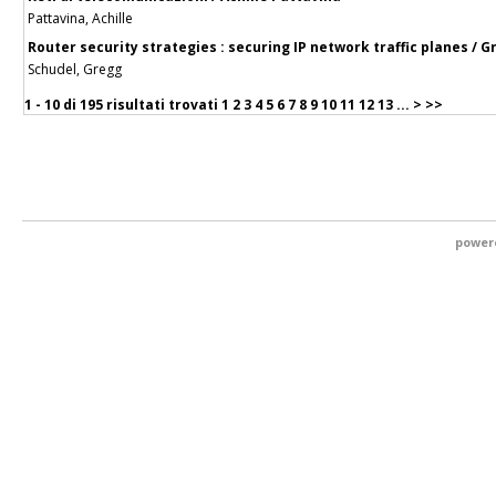
Pattavina, Achille
Router security strategies : securing IP network traffic planes / G
Schudel, Gregg
1 - 10 di
195 risultati trovati
1
2
3
4
5
6
7
8
9
10
11
12
13
...
>
>>
power