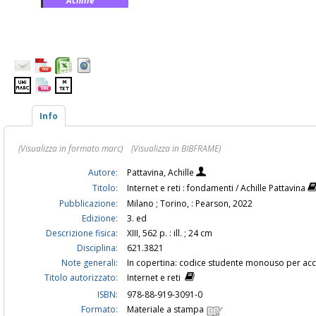
Achille
Info
(Visualizza in formato marc)
(Visualizza in BIBFRAME)
Autore:
Pattavina, Achille
Titolo:
Internet e reti : fondamenti / Achille Pattavina
Pubblicazione:
Milano ; Torino, : Pearson, 2022
Edizione:
3. ed
Descrizione fisica:
XIII, 562 p. : ill. ; 24 cm
Disciplina:
621.3821
Note generali:
In copertina: codice studente monouso per ac
Titolo autorizzato:
Internet e reti
ISBN:
978-88-919-3091-0
Formato:
Materiale a stampa