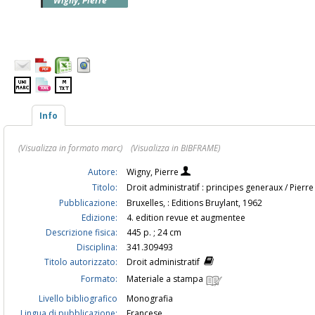
Wigny, Pierre
Info
(Visualizza in formato marc)
(Visualizza in BIBFRAME)
Autore:
Wigny, Pierre
Titolo:
Droit administratif : principes generaux / Pierr
Pubblicazione:
Bruxelles, : Editions Bruylant, 1962
Edizione:
4. edition revue et augmentee
Descrizione fisica:
445 p. ; 24 cm
Disciplina:
341.309493
Titolo autorizzato:
Droit administratif
Formato:
Materiale a stampa
Livello bibliografico
Monografia
Lingua di pubblicazione:
Francese