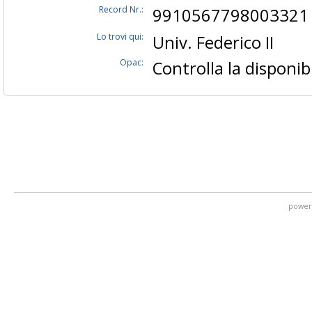
Record Nr.:
9910567798003321
Lo trovi qui:
Univ. Federico II
Opac:
Controlla la disponibi
power