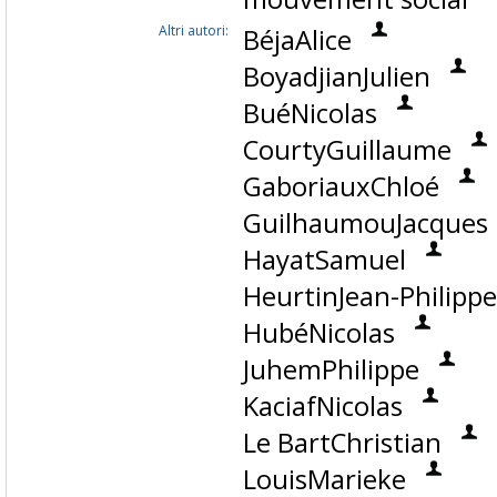
Altri autori:
BéjaAlice
BoyadjianJulien
BuéNicolas
CourtyGuillaume
GaboriauxChloé
GuilhaumouJacques
HayatSamuel
HeurtinJean-Philippe
HubéNicolas
JuhemPhilippe
KaciafNicolas
Le BartChristian
LouisMarieke