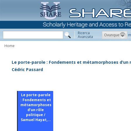
Ricerca
Ovunque
m
Avanzata
Home
Le porte-parole : Fondements et métamorphoses d’un rô
Cédric Passard
Le porte-parole
: Fondements et
métamorphoses
d’un rôle
politique /
Samuel Hayat,...