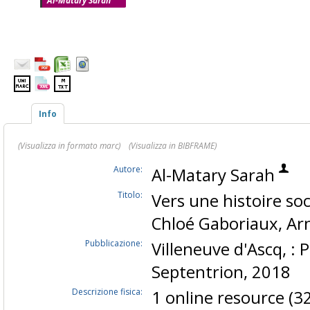
Al-Matary Sarah
Info
(Visualizza in formato marc)
(Visualizza in BIBFRAME)
Autore:
Al-Matary Sarah
Titolo:
Vers une histoire soc
Chloé Gaboriaux, Ar
Pubblicazione:
Villeneuve d'Ascq, : 
Septentrion, 2018
Descrizione fisica:
1 online resource (32