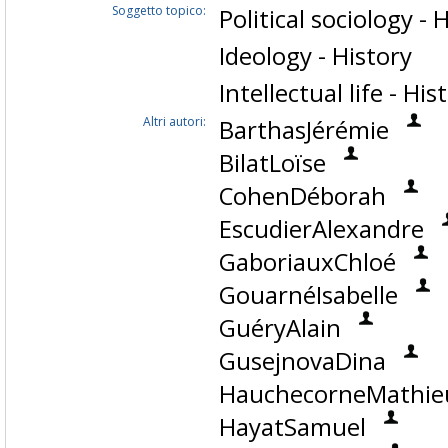
Soggetto topico:
Political sociology - 
Ideology - History
Intellectual life - His
Altri autori:
BarthasJérémie
BilatLoïse
CohenDéborah
EscudierAlexandre
GaboriauxChloé
GouarnéIsabelle
GuéryAlain
GusejnovaDina
HauchecorneMathie
HayatSamuel