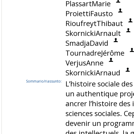
PlassartMarie
ProiettiFausto
RioufreytThibaut
SkornickiArnault
SmadjaDavid
TournadreJérôme
VerjusAnne
SkornickiArnaud
Sommario/riassunto:
L’histoire sociale de
un authentique proje
ancrer l’histoire des
sciences sociales. C
devenir un programme
des intellectuels, la