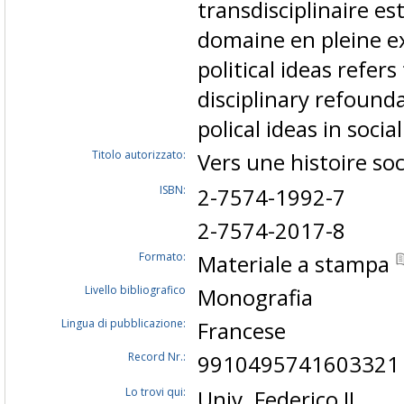
transdisciplinaire es
domaine en pleine ex
political ideas refer
disciplinary refound
polical ideas in socia
Titolo autorizzato:
Vers une histoire so
ISBN:
2-7574-1992-7
2-7574-2017-8
Formato:
Materiale a stampa
Livello bibliografico
Monografia
Lingua di pubblicazione:
Francese
Record Nr.:
9910495741603321
Lo trovi qui:
Univ. Federico II