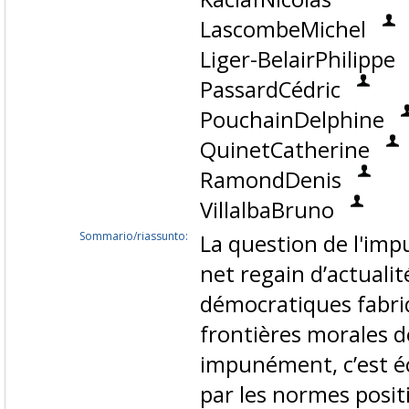
LascombeMichel
Liger-BelairPhilippe
PassardCédric
PouchainDelphine
QuinetCatherine
RamondDenis
VillalbaBruno
Sommario/riassunto:
La question de l'imp
net regain d’actualit
démocratiques fabri
frontières morales de
impunément, c’est é
par les normes posit