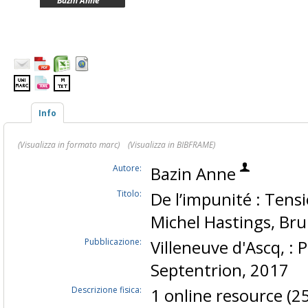
Bazin Anne
Info
(Visualizza in formato marc)
(Visualizza in BIBFRAME)
Autore:
Bazin Anne
Titolo:
De l’impunité : Tens
Michel Hastings, Bru
Pubblicazione:
Villeneuve d'Ascq, : 
Septentrion, 2017
Descrizione fisica:
1 online resource (25