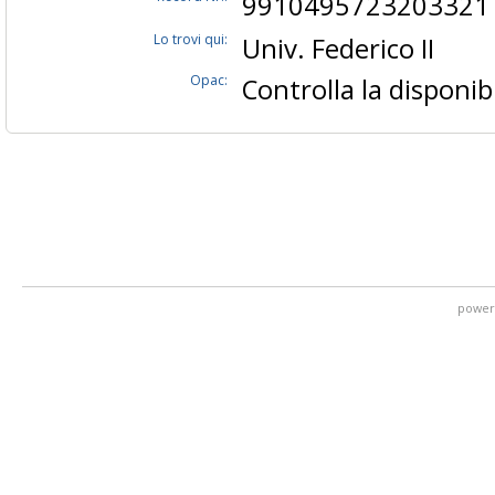
9910495723203321
Lo trovi qui:
Univ. Federico II
Opac:
Controlla la disponibi
power