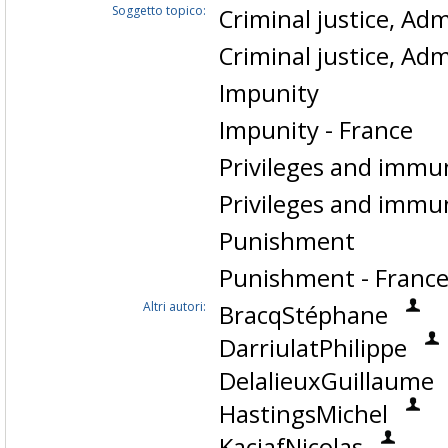
Soggetto topico:
Criminal justice, Adm
Criminal justice, Adm
Impunity
Impunity - France
Privileges and immun
Privileges and immun
Punishment
Punishment - Franc
Altri autori:
BracqStéphane
DarriulatPhilippe
DelalieuxGuillaume
HastingsMichel
KaciafNicolas