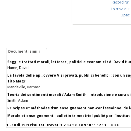
Record Nr.:
Lo trovi qui:
Opac:
Documenti simili
Saggi e trattati morali, letterari, politici e economici / di David 
Hume, David
La favola delle api, ovvero Vizi privati, pubblici benefici : con un s
Tito Magri
Mandeville, Bernard
Teoria dei sentimenti morali / Adam Smith ; introduzione e cura di
Smith, Adam
Principes et méthodes d'un enseignement non-confessoinnel de la
Morale et enseignement : bulletin trimestriel publié par l'Institut
1 - 10 di
3531 risultati trovati
1
2
3
4
5
6
7
8
9
10
11
12
13
...
>
>>