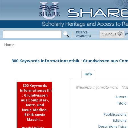
Ricerca
Ovunque
m
Avanzata
Home
300 Keywords Informationsethik : Grundwissen aus Comp
Info
300 Keywords
(Visualizza in formato marc)
(Vis
Informationsethik
: Grundwissen
Autore:
aus Computer-,
Titolo:
Netz- und
Neue-Medien-
Pubblicazione:
Ethik sowie
Maschi...
Edizione:
Descrizione fisica: