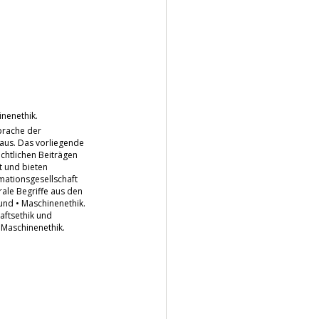
inenethik.
Sprache der
 aus. Das vorliegende
ichtlichen Beiträgen
t und bieten
rmationsgesellschaft
rale Begriffe aus den
und • Maschinenethik.
haftsethik und
 Maschinenethik.