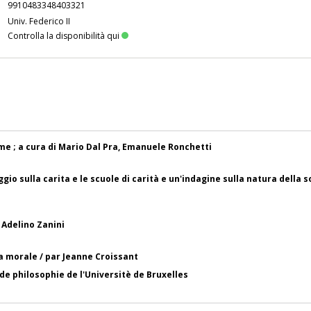
9910483348403321
Univ. Federico II
Controlla la disponibilità qui
Hume ; a cura di Mario Dal Pra, Emanuele Ronchetti
aggio sulla carita e le scuole di carità e un'indagine sulla natura della 
 Adelino Zanini
 morale / par Jeanne Croissant
 de philosophie de l'Universitè de Bruxelles