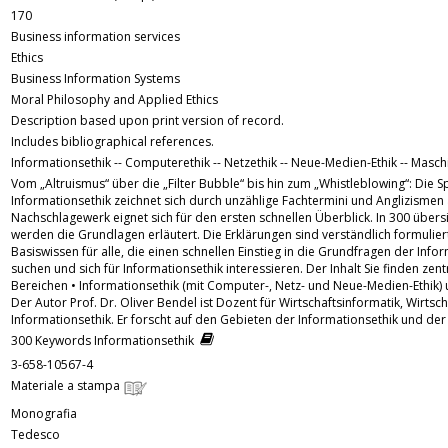
170
Business information services
Ethics
Business Information Systems
Moral Philosophy and Applied Ethics
Description based upon print version of record.
Includes bibliographical references.
Informationsethik -- Computerethik -- Netzethik -- Neue-Medien-Ethik -- Masch
Vom „Altruismus“ über die „Filter Bubble“ bis hin zum „Whistleblowing“: Die 
Informationsethik zeichnet sich durch unzählige Fachtermini und Anglizismen
Nachschlagewerk eignet sich für den ersten schnellen Überblick. In 300 übers
werden die Grundlagen erläutert. Die Erklärungen sind verständlich formulier
Basiswissen für alle, die einen schnellen Einstieg in die Grundfragen der Info
suchen und sich für Informationsethik interessieren. Der Inhalt Sie finden zent
Bereichen • Informationsethik (mit Computer-, Netz- und Neue-Medien-Ethik) 
Der Autor Prof. Dr. Oliver Bendel ist Dozent für Wirtschaftsinformatik, Wirtsc
Informationsethik. Er forscht auf den Gebieten der Informationsethik und der
300 Keywords Informationsethik
3-658-10567-4
Materiale a stampa
Monografia
Tedesco