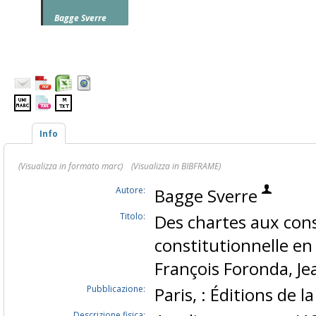
Bagge Sverre
Info
(Visualizza in formato marc)
(Visualizza in BIBFRAME)
Autore:
Bagge Sverre
Titolo:
Des chartes aux cons
constitutionnelle en E
François Foronda, J
Pubblicazione:
Paris, : Éditions de 
Descrizione fisica: