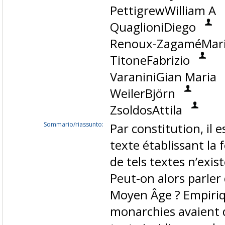
PettigrewWilliam A
QuaglioniDiego
Renoux-ZagaméMari
TitoneFabrizio
VaraniniGian Maria
WeilerBjörn
ZsoldosAttila
Sommario/riassunto:
Par constitution, il
texte établissant la 
de tels textes n’exist
Peut-on alors parler 
Moyen Âge ? Empiri
monarchies avaient 