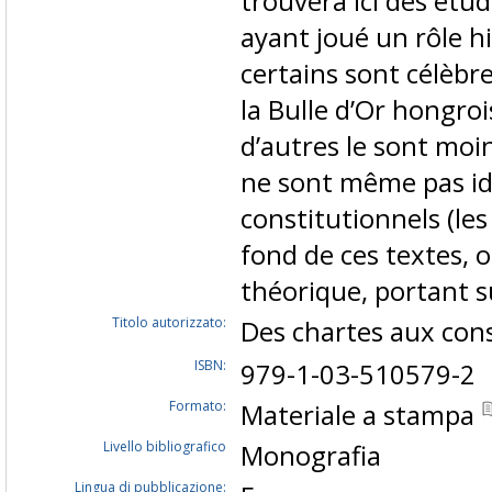
trouvera ici des étu
ayant joué un rôle h
certains sont célèbr
la Bulle d’Or hongrois
d’autres le sont moin
ne sont même pas id
constitutionnels (les
fond de ces textes, 
théorique, portant s
Titolo autorizzato:
Des chartes aux con
ISBN:
979-1-03-510579-2
Formato:
Materiale a stampa
Livello bibliografico
Monografia
Lingua di pubblicazione: