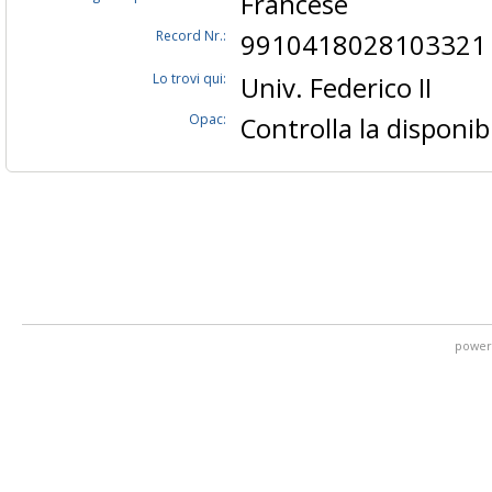
Francese
Record Nr.:
9910418028103321
Lo trovi qui:
Univ. Federico II
Opac:
Controlla la disponibi
power