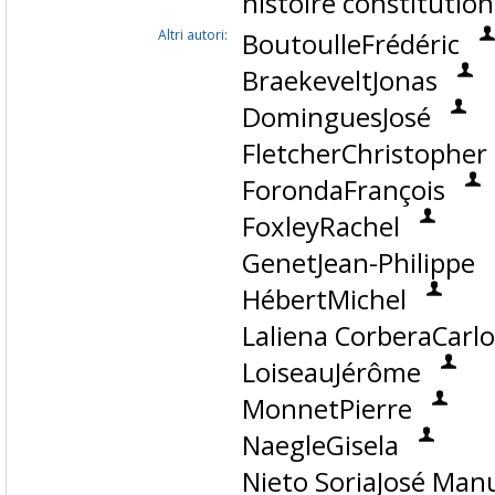
histoire constitution
Altri autori:
BoutoulleFrédéric
BraekeveltJonas
DominguesJosé
FletcherChristopher
ForondaFrançois
FoxleyRachel
GenetJean-Philippe
HébertMichel
Laliena CorberaCarlo
LoiseauJérôme
MonnetPierre
NaegleGisela
Nieto SoriaJosé Man