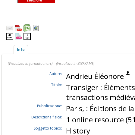
Éléonore
Info
(Visualizza in formato marc)
(Visualizza in BIBFRAME)
Autore:
Andrieu Éléonore
Titolo:
Transiger : Élément
transactions médiéval
Pubblicazione:
Paris, : Éditions de 
Descrizione fisica:
1 online resource (51
Soggetto topico:
History