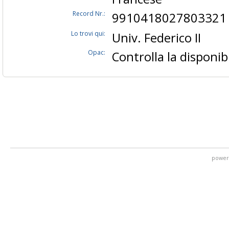
Record Nr.:
9910418027803321
Lo trovi qui:
Univ. Federico II
Opac:
Controlla la disponibi
power