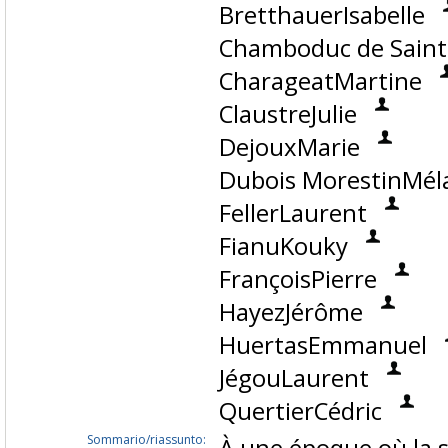
BretthauerIsabelle
Chamboduc de Saint
CharageatMartine
ClaustreJulie
DejouxMarie
Dubois MorestinMél
FellerLaurent
FianuKouky
FrançoisPierre
HayezJérôme
HuertasEmmanuel
JégouLaurent
QuertierCédric
Sommario/riassunto:
À une époque où la s