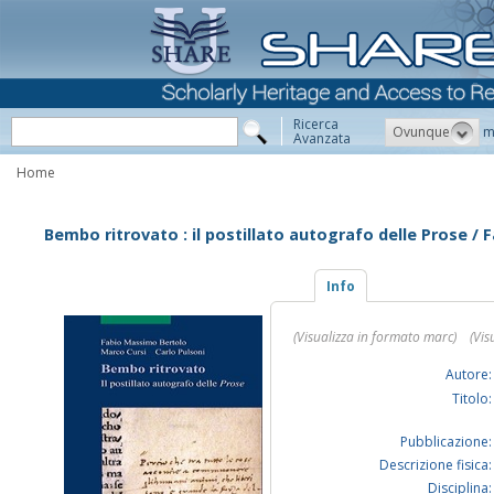
Ricerca
Ovunque
m
Avanzata
Home
Bembo ritrovato : il postillato autografo delle Prose / 
Info
(Visualizza in formato marc)
(Vis
Autore:
Titolo:
Pubblicazione:
Descrizione fisica:
Disciplina: