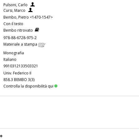
Pulsoni, Carlo
Cursi, Marco
Bembo, Pietro <1470-1547>
Con il testo
Bembo ritrovato
978-88-6728-975-2
Materiale a stampa
Monografia
Italiano
9910312133503321
Univ. Federico II
858.3 BEMBO 3(3)
Controlla la disponibilità qui
no