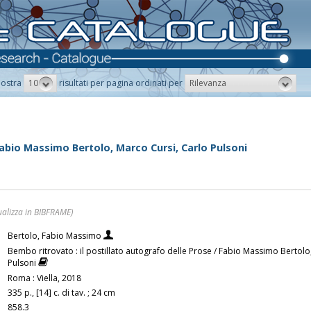
10
Rilevanza
ostra
risultati per pagina ordinati per
Fabio Massimo Bertolo, Marco Cursi, Carlo Pulsoni
ualizza in BIBFRAME)
Bertolo, Fabio Massimo
Bembo ritrovato : il postillato autografo delle Prose / Fabio Massimo Bertolo
Pulsoni
Roma : Viella, 2018
335 p., [14] c. di tav. ; 24 cm
858.3