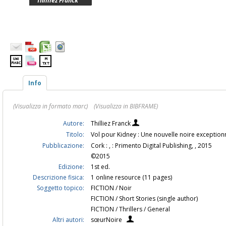
Thilliez Franck
Info
(Visualizza in formato marc)
(Visualizza in BIBFRAME)
Autore:
Thilliez Franck
Titolo:
Vol pour Kidney : Une nouvelle noire exception
Pubblicazione:
Cork : , : Primento Digital Publishing, , 2015
©2015
Edizione:
1st ed.
Descrizione fisica:
1 online resource (11 pages)
Soggetto topico:
FICTION / Noir
FICTION / Short Stories (single author)
FICTION / Thrillers / General
Altri autori:
sœurNoire