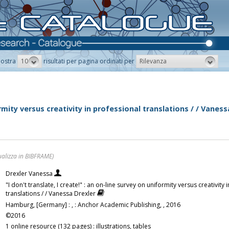
10
Rilevanza
ostra
risultati per pagina ordinati per
ormity versus creativity in professional translations / / Vaness
ualizza in BIBFRAME)
Drexler Vanessa
"I don't translate, I create!" : an on-line survey on uniformity versus creativity
translations / / Vanessa Drexler
Hamburg, [Germany] : , : Anchor Academic Publishing, , 2016
©2016
1 online resource (132 pages) : illustrations, tables