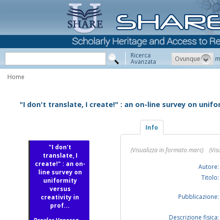
Ricerca
Ovunque
m
Avanzata
Home
"I don't translate, I create!" : an on-line survey on unif
Info
"I don't
(Visualizza in formato marc)
(Vis
translate, I
create!" : an on-
Autore:
line survey on
Titolo:
uniformity
versus
Pubblicazione:
creativity in
prof...
Descrizione fisica: