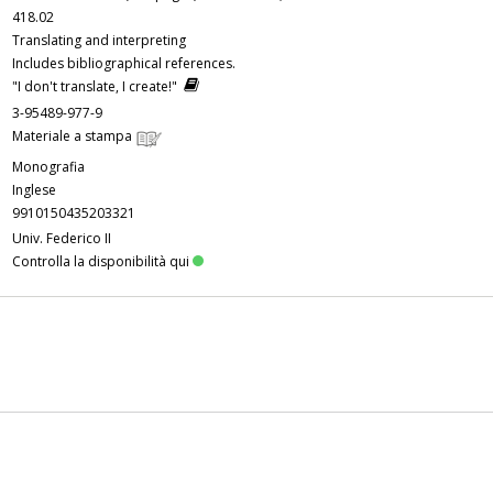
418.02
Translating and interpreting
Includes bibliographical references.
"I don't translate, I create!"
3-95489-977-9
Materiale a stampa
Monografia
Inglese
9910150435203321
Univ. Federico II
Controlla la disponibilità qui