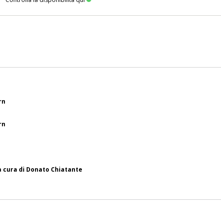
rn
rn
a a cura di Donato Chiatante