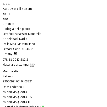
3. ed.
XXI, 798 p. : ill. ; 28 cm
581.4
580
Botanica
Biologia delle piante
Serafini Fracassini, Donatella
Abdelahad, Nadia
Della Mea, Massimiliano
Ferrari, Carlo <1944- >
Botany
978-88-7947-582-2
Materiale a stampa
Monografia
Italiano
990009916010403321
Univ. Federico II
60 580 MAUJ 2014
60 580 MAUJ 2014 BIS
60 580 MAUJ 2014 TER
Controlla la disponibilità qui