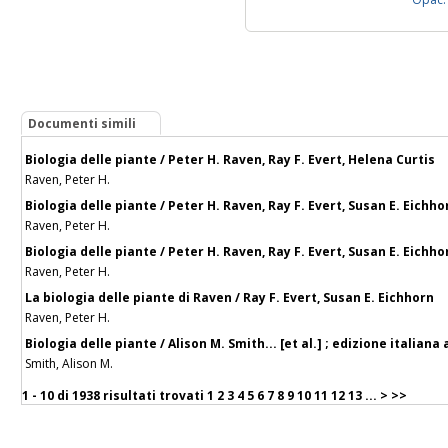
Documenti simili
Biologia delle piante / Peter H. Raven, Ray F. Evert, Helena Curtis
Raven, Peter H.
Biologia delle piante / Peter H. Raven, Ray F. Evert, Susan E. Eichho
Raven, Peter H.
Biologia delle piante / Peter H. Raven, Ray F. Evert, Susan E. Eichho
Raven, Peter H.
La biologia delle piante di Raven / Ray F. Evert, Susan E. Eichhorn
Raven, Peter H.
Biologia delle piante / Alison M. Smith... [et al.] ; edizione italian
Smith, Alison M.
1 - 10 di
1938 risultati trovati
1
2
3
4
5
6
7
8
9
10
11
12
13
...
>
>>