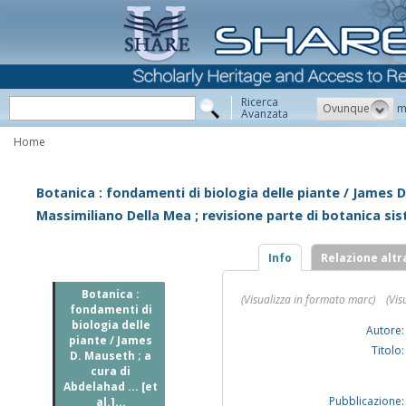
Ricerca
Ovunque
m
Avanzata
Home
Botanica : fondamenti di biologia delle piante / James D.
Massimiliano Della Mea ; revisione parte di botanica sis
Info
Relazione altr
Botanica :
(Visualizza in formato marc)
(Vis
fondamenti di
biologia delle
Autore:
piante / James
Titolo:
D. Mauseth ; a
cura di
Abdelahad ... [et
Pubblicazione:
al.]...