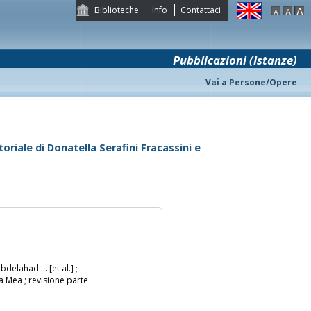
Biblioteche
Info
Contattaci
Pubblicazioni (Istanze)
Vai a Persone/Opere
oriale di Donatella Serafini Fracassini e
elahad ... [et al.] ;
a Mea ; revisione parte