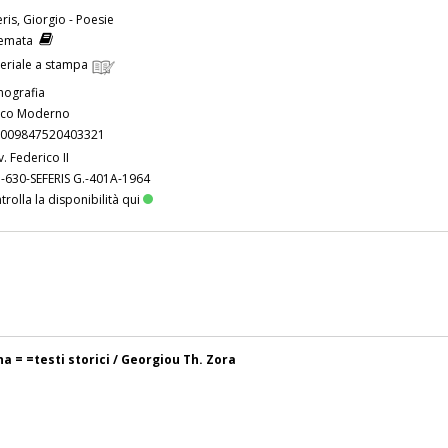
eris, Giorgio - Poesie
iemata
eriale a stampa
ografia
co Moderno
009847520403321
v. Federico II
-630-SEFERIS G.-401A-1964
trolla la disponibilità qui
 = =testi storici / Georgiou Th. Zora