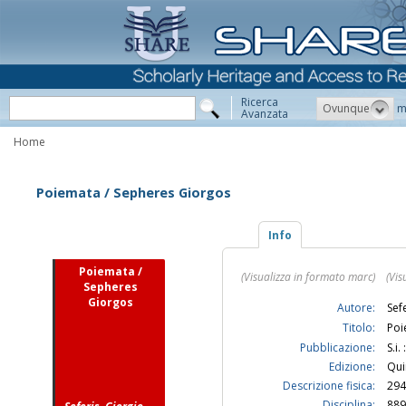
Ricerca
Ovunque
m
Avanzata
Home
Poiemata / Sepheres Giorgos
Info
Poiemata /
(Visualizza in formato marc)
(Vis
Sepheres
Giorgos
Autore:
Sef
Titolo:
Poi
Pubblicazione:
S.i.
Edizione:
Qui
Descrizione fisica:
294
Disciplina:
889