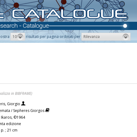
10
Rilevanza
ostra
risultati per pagina ordinati per
ualizza in BIBFRAME)
eris, Giorgio
emata / Sepheres Giorgos
 : Ikaros, ©1964
nta edizione
 p. ; 21 cm