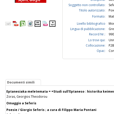
Seferis, Giorgio
Soggetto non controllato:
Sef
Titolo autorizzato:
Po
Formato:
Mat
Livello bibliografico
Mon
Lingua di pubblicazione:
Gre
Record Nr.:
990
Lo trovi qui:
Uni
Collocazione:
P2B
Opac:
Con
Documenti simili
Eptanesiaka meletemata = =Studi sull'Eptaneso : historika keimena
Zoras, Georgios Theodorou
Omaggio a Seferis
Poesie / Giorgio Seferis ; a cura di Filippo Maria Pontani