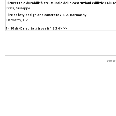
Sicurezza e durabilità strutturale delle costruzioni edilizie / Giu
Prete, Giuseppe
Fire safety design and concrete / T. Z. Harmathy
Harmathy, T. Z.
1 - 10 di
40 risultati trovati
1
2
3
4
>
>>
power