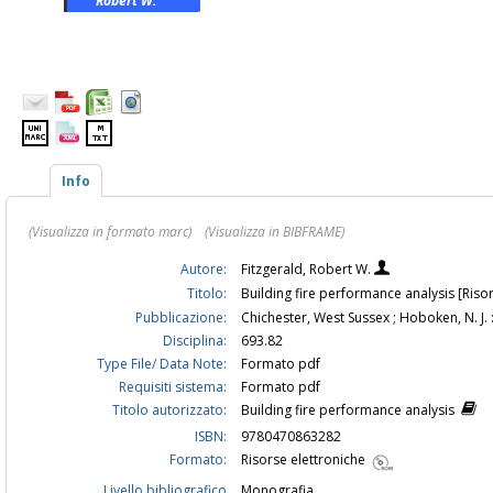
Robert W.
Info
(Visualizza in formato marc)
(Visualizza in BIBFRAME)
Autore:
Fitzgerald, Robert W.
Titolo:
Building fire performance analysis [Risor
Pubblicazione:
Chichester, West Sussex ; Hoboken, N. J. 
Disciplina:
693.82
Type File/ Data Note:
Formato pdf
Requisiti sistema:
Formato pdf
Titolo autorizzato:
Building fire performance analysis
ISBN:
9780470863282
Formato:
Risorse elettroniche
Livello bibliografico
Monografia