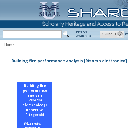
Ricerca
Ovunque
m
Avanzata
Home
Building fire performance analysis [Risorsa elettronica]
Building fire
performance
analysis
[Risorsa
elettronica] /
Robert W.
Fitzgerald
Fitzgerald,