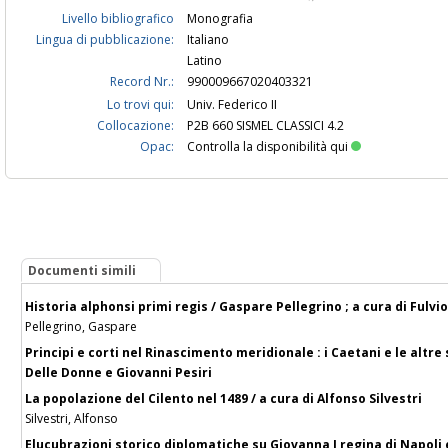
Livello bibliografico
Monografia
Lingua di pubblicazione:
Italiano
Latino
Record Nr.:
990009667020403321
Lo trovi qui:
Univ. Federico II
Collocazione:
P2B 660 SISMEL CLASSICI 4.2
Opac:
Controlla la disponibilità qui
Documenti simili
Historia alphonsi primi regis / Gaspare Pellegrino ; a cura di Fulvi
Pellegrino, Gaspare
Principi e corti nel Rinascimento meridionale : i Caetani e le altre 
Delle Donne e Giovanni Pesiri
La popolazione del Cilento nel 1489 / a cura di Alfonso Silvestri
Silvestri, Alfonso
Elucubrazioni storico diplomatiche su Giovanna I regina di Napoli 