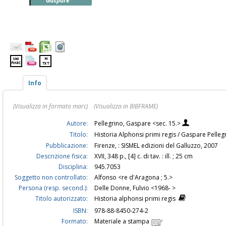
Gaspare
Info
(Visualizza in formato marc)
(Visualizza in BIBFRAME)
Autore:
Pellegrino, Gaspare <sec. 15.>
Titolo:
Historia Alphonsi primi regis / Gaspare Pelleg
Pubblicazione:
Firenze, : SISMEL edizioni del Galluzzo, 2007
Descrizione fisica:
XVII, 348 p., [4] c. di tav. : ill. ; 25 cm
Disciplina:
945.7053
Soggetto non controllato:
Alfonso <re d'Aragona ; 5.>
Persona (resp. second.):
Delle Donne, Fulvio <1968- >
Titolo autorizzato:
Historia alphonsi primi regis
ISBN:
978-88-8450-274-2
Formato:
Materiale a stampa