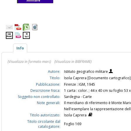
militare
Info
(Visualizza in formato marc)
(Visualizza in BIBFRAME)
Autore:
Istituto geografico militare
Titolo:
Isola Caprera [Documento cartografico] /
Pubblicazione:
Firenze : IGM, 1945
Descrizione fisica:
1 carta : color. ; 44 x 40 cm su foglio 53 
Soggetto non controllato:
Sardegna - Carte
Note generali:
Il meridiano di riferimento è Monte Mar
Nell'esemplare la rappresentazione dell
Titolo autorizzato:
Isola Caprera
Titolo circolante dal
Foglio 169
catalogatore: