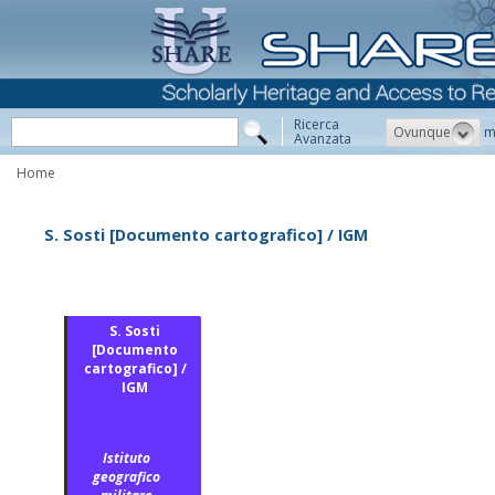
Ricerca
Ovunque
m
Avanzata
Home
S. Sosti [Documento cartografico] / IGM
S. Sosti
[Documento
cartografico] /
IGM
Istituto
geografico