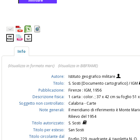
militare
Info
(Visualizza in formato marc)
(Visualizza in BIBFRAME)
Autore:
Istituto geografico militare
Titolo:
S. Sosti [Documento cartografico] / IGM
Pubblicazione:
Firenze : IGM, 1956
Descrizione fisica:
1 carta : color. ; 37 x 42 cm su foglio 51 
Soggetto non controllato:
Calabria - Carte
Note generali:
Il meridiano di riferimento è Monte Mar
Rilievo del 1954
Titolo autorizzato:
S. Sosti
Titolo per esteso:
San Sosti
Titolo circolante dal
Foglio 229, quadrante 4, tavoletta N. O.