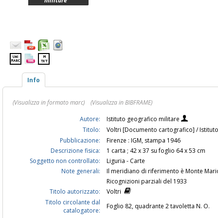
militare
Info
(Visualizza in formato marc)
(Visualizza in BIBFRAME)
Autore:
Istituto geografico militare
Titolo:
Voltri [Documento cartografico] / Istitut
Pubblicazione:
Firenze : IGM, stampa 1946
Descrizione fisica:
1 carta ; 42 x 37 su foglio 64 x 53 cm
Soggetto non controllato:
Liguria - Carte
Note generali:
Il meridiano di riferimento è Monte Mar
Ricognizioni parziali del 1933
Titolo autorizzato:
Voltri
Titolo circolante dal
Foglio 82, quadrante 2 tavoletta N. O.
catalogatore: