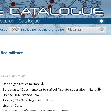
10
Rilevanza
ostra
risultati per pagina ordinati per
fico militare
ualizza in BIBFRAME)
Istituto geografico militare
Borzonasca [Documento cartografico] / Istituto geografico militare
Firenze : IGM, stampa 1946
1 carta ; 42 x 37 su foglio 64 x 53 cm
Liguria - Carte
Il meridiano di riferimento è Monte Mario, Roma