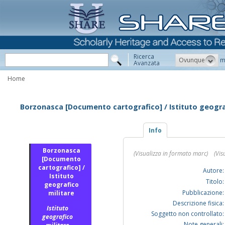
Ricerca
Ovunque
m
Avanzata
Home
Borzonasca [Documento cartografico] / Istituto geogra
Info
Borzonasca
(Visualizza in formato marc)
(Vis
[Documento
cartografico] /
Autore:
Istituto
Titolo:
geografico
Pubblicazione:
militare
Descrizione fisica:
Istituto
Soggetto non controllato:
geografico
Note generali: