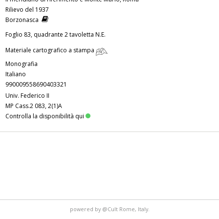
Rilievo del 1937
Borzonasca
Foglio 83, quadrante 2 tavoletta N.E.
Materiale cartografico a stampa
Monografia
Italiano
990009558690403321
Univ. Federico II
MP Cass.2 083, 2(1)A
Controlla la disponibilità qui
powered by
@Cult
Rome, Italy.