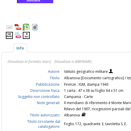
militare
Info
(Visualizza in formato marc)
(Visualizza in BIBFRAME)
Autore:
Istituto geografico militare
Titolo:
Albanova [Documento cartografico] / Ist
Pubblicazione:
Firenze : IGM, stampa 1943
Descrizione fisica:
1 carta ; 47 x 38 su foglio 64 x 51 cm
Soggetto non controllato:
Campania - Carte
Note generali:
Il meridiano di riferimento è Monte Mar
Rilievo del 1907, ricognizioni parziali de
Titolo autorizzato:
Albanova
Titolo circolante dal
Foglio 172, quadrante 3, tavoletta S. E.
catalogatore: