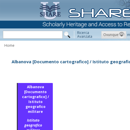
Ricerca
Ovunque
m
Avanzata
Home
Albanova [Documento cartografico] / Istituto geografic
Albanova
[Documento
cartografico] /
Istituto
geografico
militare
Istituto
geografico