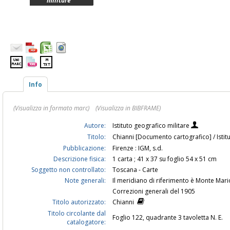
militare
Info
(Visualizza in formato marc)
(Visualizza in BIBFRAME)
Autore:
Istituto geografico militare
Titolo:
Chianni [Documento cartografico] / Istit
Pubblicazione:
Firenze : IGM, s.d.
Descrizione fisica:
1 carta ; 41 x 37 su foglio 54 x 51 cm
Soggetto non controllato:
Toscana - Carte
Note generali:
Il meridiano di riferimento è Monte Mar
Correzioni generali del 1905
Titolo autorizzato:
Chianni
Titolo circolante dal
Foglio 122, quadrante 3 tavoletta N. E.
catalogatore: