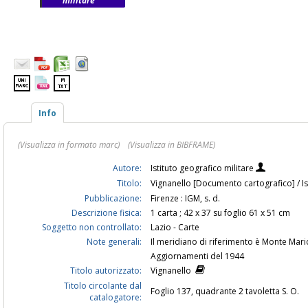
militare
Info
(Visualizza in formato marc)
(Visualizza in BIBFRAME)
Autore:
Istituto geografico militare
Titolo:
Vignanello [Documento cartografico] / Is
Pubblicazione:
Firenze : IGM, s. d.
Descrizione fisica:
1 carta ; 42 x 37 su foglio 61 x 51 cm
Soggetto non controllato:
Lazio - Carte
Note generali:
Il meridiano di riferimento è Monte Mar
Aggiornamenti del 1944
Titolo autorizzato:
Vignanello
Titolo circolante dal
Foglio 137, quadrante 2 tavoletta S. O.
catalogatore: