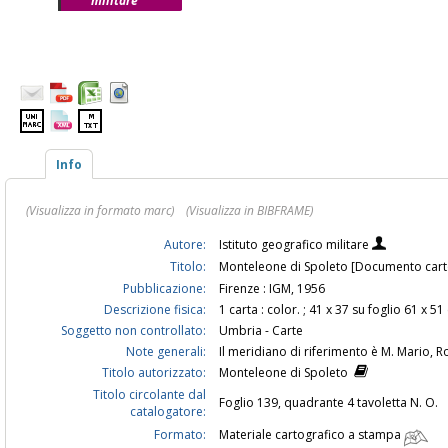
militare
Info
(Visualizza in formato marc)
(Visualizza in BIBFRAME)
Autore:
Istituto geografico militare
Titolo:
Monteleone di Spoleto [Documento cartog
Pubblicazione:
Firenze : IGM, 1956
Descrizione fisica:
1 carta : color. ; 41 x 37 su foglio 61 x 5
Soggetto non controllato:
Umbria - Carte
Note generali:
Il meridiano di riferimento è M. Mario, 
Titolo autorizzato:
Monteleone di Spoleto
Titolo circolante dal
Foglio 139, quadrante 4 tavoletta N. O.
catalogatore:
Formato:
Materiale cartografico a stampa