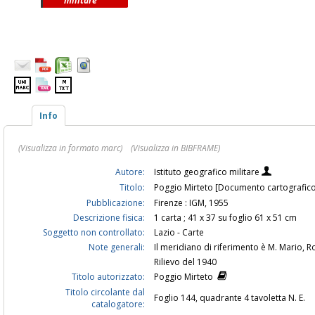
militare
Info
(Visualizza in formato marc)
(Visualizza in BIBFRAME)
Autore:
Istituto geografico militare
Titolo:
Poggio Mirteto [Documento cartografico] 
Pubblicazione:
Firenze : IGM, 1955
Descrizione fisica:
1 carta ; 41 x 37 su foglio 61 x 51 cm
Soggetto non controllato:
Lazio - Carte
Note generali:
Il meridiano di riferimento è M. Mario, 
Rilievo del 1940
Titolo autorizzato:
Poggio Mirteto
Titolo circolante dal
Foglio 144, quadrante 4 tavoletta N. E.
catalogatore: