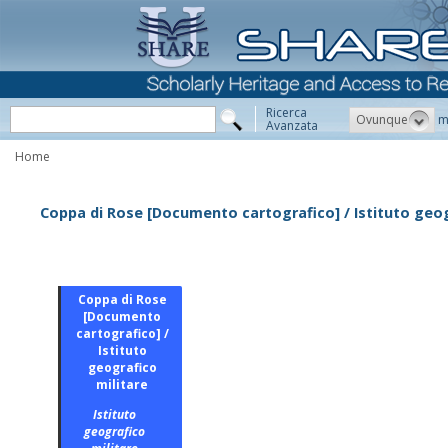
Ricerca
Ovunque
m
Avanzata
Home
Coppa di Rose [Documento cartografico] / Istituto geog
Coppa di Rose
[Documento
cartografico] /
Istituto
geografico
militare
Istituto
geografico