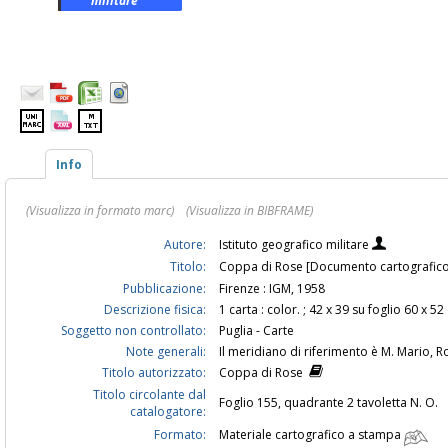
militare
Info
(Visualizza in formato marc)
(Visualizza in BIBFRAME)
Autore:
Istituto geografico militare
Titolo:
Coppa di Rose [Documento cartografico] 
Pubblicazione:
Firenze : IGM, 1958
Descrizione fisica:
1 carta : color. ; 42 x 39 su foglio 60 x 5
Soggetto non controllato:
Puglia - Carte
Note generali:
Il meridiano di riferimento è M. Mario, 
Titolo autorizzato:
Coppa di Rose
Titolo circolante dal
Foglio 155, quadrante 2 tavoletta N. O.
catalogatore:
Formato:
Materiale cartografico a stampa