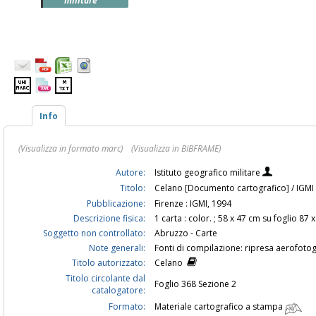
militare
Info
(Visualizza in formato marc)
(Visualizza in BIBFRAME)
Autore:
Istituto geografico militare
Titolo:
Celano [Documento cartografico] / IGMI
Pubblicazione:
Firenze : IGMI, 1994
Descrizione fisica:
1 carta : color. ; 58 x 47 cm su foglio 87 
Soggetto non controllato:
Abruzzo - Carte
Note generali:
Fonti di compilazione: ripresa aerofoto
Titolo autorizzato:
Celano
Titolo circolante dal
Foglio 368 Sezione 2
catalogatore:
Formato:
Materiale cartografico a stampa