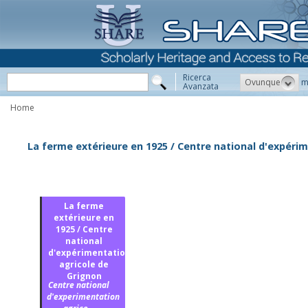
Ricerca
Ovunque
m
Avanzata
Home
La ferme extérieure en 1925 / Centre national d'expéri
La ferme
extérieure en
1925 / Centre
national
d'expérimentation
agricole de
Grignon
Centre national
d'experimentation