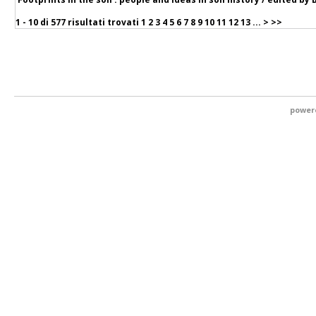
1 - 10 di
577 risultati trovati
1
2
3
4
5
6
7
8
9
10
11
12
13
...
>
>>
power