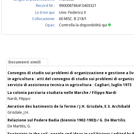
Record Nr.:
990008786410403321
Lo trovi qui:
Univ. Federico II
Collocazione:
60 MISC. B 218/1
Opac:
Controlla la disponibilità qui
Documenti simili
Convegno di studio sui problemi di organizzazione e gestione a live
in agricoltura : atti del convegno di studio sui problemi di organiz
servizio di assistenza tecnica in agricoltura : Cagliari, luglio 1973
La colonia parziaria studiata nelle Marche / Filippo Nardi
Nardi, Filippo
Aeration des batiments de la ferme / J.H. Grisdale, E.S. Archibald
Grisdale, J.H.
Relazione sul Podere Badia (biennio 1902-1903) / G. De Martilis.
De Martilis, G.
Footprints in the soil : people and ideas in soil history / edited b