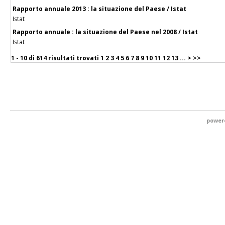
Rapporto annuale 2013 : la situazione del Paese / Istat
Istat
Rapporto annuale : la situazione del Paese nel 2008 / Istat
Istat
1 - 10 di
614 risultati trovati
1
2
3
4
5
6
7
8
9
10
11
12
13
...
>
>>
power