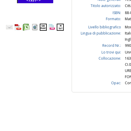
<1931- >
Titolo autorizzato:
Cit
ISBN:
88-
Formato:
Mat
Livello bibliografico
Mon
Lingua di pubblicazione:
Ital
Ing
Record Nr.:
990
Lo trovi qui:
Uni
Collocazione:
163
CI.
URB
FON
Opac:
Con