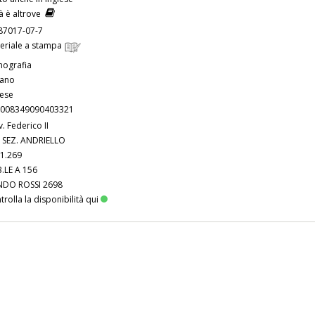
tà è altrove
87017-07-7
eriale a stampa
ografia
iano
lese
008349090403321
v. Federico II
 SEZ. ANDRIELLO
01.269
.LE A 156
DO ROSSI 2698
trolla la disponibilità qui