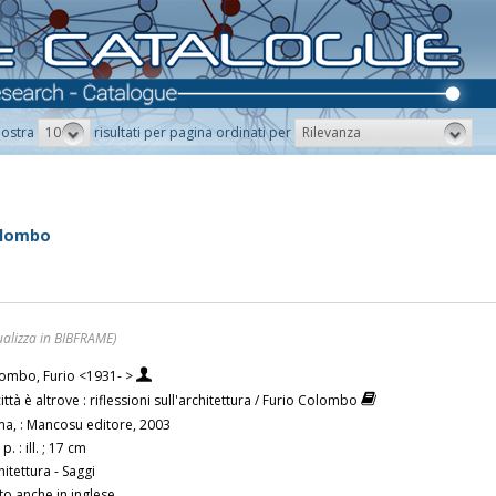
10
Rilevanza
ostra
risultati per pagina ordinati per
Colombo
ualizza in BIBFRAME)
ombo, Furio <1931- >
città è altrove : riflessioni sull'architettura / Furio Colombo
a, : Mancosu editore, 2003
p. : ill. ; 17 cm
hitettura - Saggi
to anche in inglese