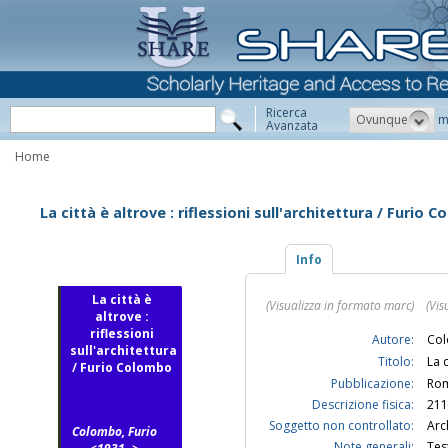
Ricerca
Ovunque
m
Avanzata
Home
La città è altrove : riflessioni sull'architettura / Furio 
Info
La città è
(Visualizza in formato marc)
(Vis
altrove :
riflessioni
Autore:
Col
sull'architettura
Titolo:
La 
/ Furio Colombo
Pubblicazione:
Rom
Descrizione fisica:
211 
Soggetto non controllato:
Arc
Colombo, Furio
Note generali:
Tes