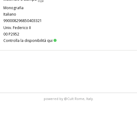
Monografia
Italiano
990008296850403321
Univ. Federico II
00 P2952
Controlla la disponibilità qui
powered by
@Cult
Rome, Italy.