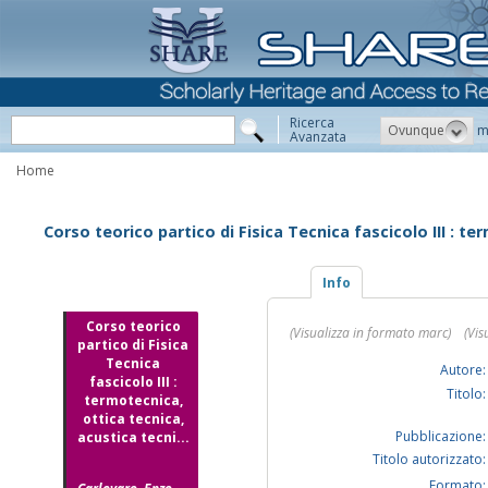
Ricerca
Ovunque
m
Avanzata
Home
Corso teorico partico di Fisica Tecnica fascicolo III : t
Info
Corso teorico
(Visualizza in formato marc)
(Vis
partico di Fisica
Tecnica
Autore:
fascicolo III :
Titolo:
termotecnica,
ottica tecnica,
Pubblicazione:
acustica tecni...
Titolo autorizzato:
Formato: