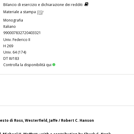
Bilancio di esercizio e dichiarazione dei redditi
Materiale a stampa
Monografia
Italiano
990007832720403321
Univ. Federico II
H 269
Univ. 64 (174)
DT III/183
Controlla la disponibilità qui
testo di Ross, Westerfield, Jaffe / Robert C. Hanson