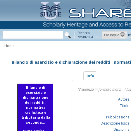
Ricerca
Ovunque
m
Avanzata
Home
Bilancio di esercizio e dichiarazione dei redditi : normat
Info
Bilancio di
(Visualizza in formato marc)
(Vis
esercizio e
dichiarazione
Autore:
dei redditi :
Titolo:
normativa
civilistica e
Pubblicazione:
tributaria dalla
seconda...
Descrizione fisica:
Disciplina: