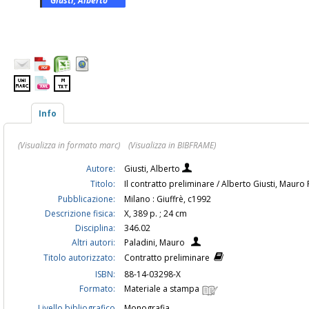
Giusti, Alberto
Info
(Visualizza in formato marc)
(Visualizza in BIBFRAME)
Autore:
Giusti, Alberto
Titolo:
Il contratto preliminare / Alberto Giusti, Mauro
Pubblicazione:
Milano : Giuffrè, c1992
Descrizione fisica:
X, 389 p. ; 24 cm
Disciplina:
346.02
Altri autori:
Paladini, Mauro
Titolo autorizzato:
Contratto preliminare
ISBN:
88-14-03298-X
Formato:
Materiale a stampa
Livello bibliografico
Monografia