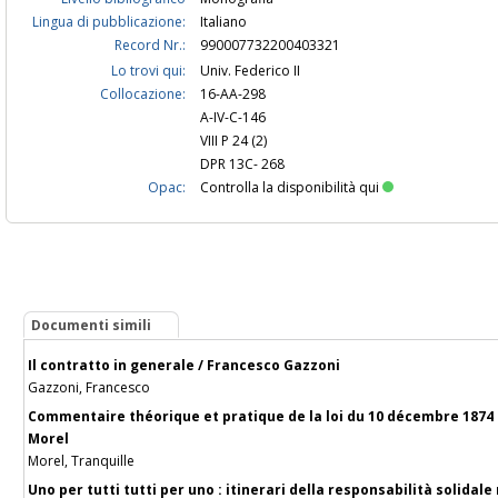
Lingua di pubblicazione:
Italiano
Record Nr.:
990007732200403321
Lo trovi qui:
Univ. Federico II
Collocazione:
16-AA-298
A-IV-C-146
VIII P 24 (2)
DPR 13C- 268
Opac:
Controlla la disponibilità qui
Documenti simili
Il contratto in generale / Francesco Gazzoni
Gazzoni, Francesco
Commentaire théorique et pratique de la loi du 10 décembre 1874 s
Morel
Morel, Tranquille
Uno per tutti tutti per uno : itinerari della responsabilità solidal