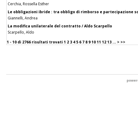
Cerchia, Rossella Esther
Le obbligazioni ibride : tra obbligo di rimborso e partecipazione s
Giannelli, Andrea
La modifica unilaterale del contratto / Aldo Scarpello
Scarpello, Aldo
1 - 10 di
2766 risultati trovati
1
2
3
4
5
6
7
8
9
10
11
12
13
...
>
>>
power