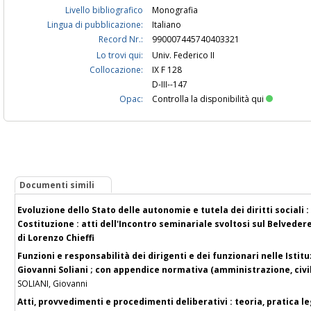
Livello bibliografico
Monografia
Lingua di pubblicazione:
Italiano
Record Nr.:
990007445740403321
Lo trovi qui:
Univ. Federico II
Collocazione:
IX F 128
D-III--147
Opac:
Controlla la disponibilità qui
Documenti simili
Evoluzione dello Stato delle autonomie e tutela dei diritti sociali :
Costituzione : atti dell'Incontro seminariale svoltosi sul Belvedere
di Lorenzo Chieffi
Funzioni e responsabilità dei dirigenti e dei funzionari nelle Istit
Giovanni Soliani ; con appendice normativa (amministrazione, civi
SOLIANI, Giovanni
Atti, provvedimenti e procedimenti deliberativi : teoria, pratica l