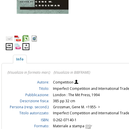
Info
(Visualizza in formato marc)
(Visualizza in BIBFRAME)
Autore:
Competition
Titolo:
Imperfect Competition and International Trad
Pubblicazione:
London : The Mit Press, 1994
Descrizione fisica:
385 pp 32 cm
Persona (resp. second.):
Grossman, Gene M. <1955- >
Titolo autorizzato:
Imperfect Competition and International Tra
ISBN:
0-262-07140-1
Formato:
Materiale a stampa