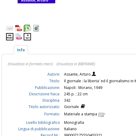
Assante, Arturo
Info
(Visualizza in formato marc)
(Visualizza in BIBFRAME)
Autore:
Assante, Arturo
Titolo:
Il giornale : la liberta' ed il giornalismo i
Pubblicazione:
Napoli : Morano, 1949
Descrizione fisica:
245 p. ; 22 cm
Disciplina:
342
Titolo autorizzato:
Giornale
Formato:
Materiale a stampa
Livello bibliografico
Monografia
Lingua di pubblicazione:
Italiano
Record Nr.:
990007175550403321