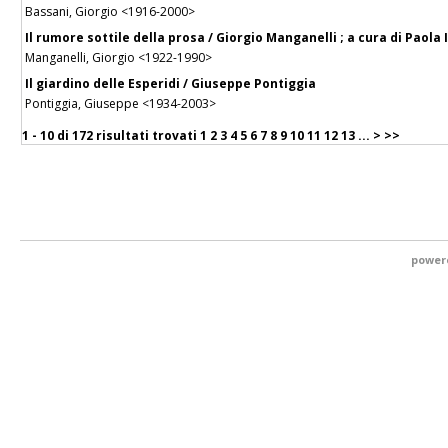
Bassani, Giorgio <1916-2000>
Il rumore sottile della prosa / Giorgio Manganelli ; a cura di Paola I
Manganelli, Giorgio <1922-1990>
Il giardino delle Esperidi / Giuseppe Pontiggia
Pontiggia, Giuseppe <1934-2003>
1 - 10 di
172 risultati trovati
1
2
3
4
5
6
7
8
9
10
11
12
13
...
>
>>
power