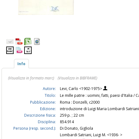
Info
(Visualizza in formato marc)
(Visualizza in BIBFRAME)
Autore:
Levi, Carlo <1902-1975>
Titolo:
Le mille patrie : uomini, fatti, paesi d'Italia /
Pubblicazione:
Roma : Donzelli, c2000
Edizione:
introduzione di Luigi Maria Lombardi Satriani
Descrizione fisica:
259 p. ; 22 cm
Disciplina:
854.914
Persona (resp. second.):
Di Donato, Gigliola
Lombardi Satriani, Luigi M. <1936- >